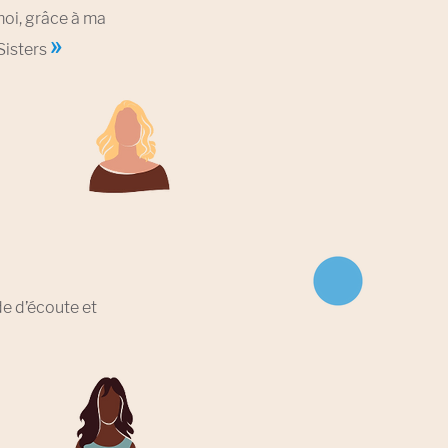
moi, grâce à ma
»
Sisters
de d’écoute et