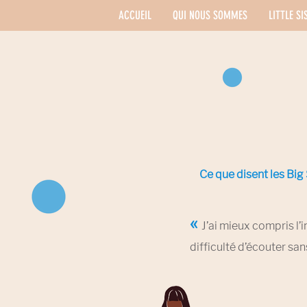
ACCUEIL
QUI NOUS SOMMES
LITTLE SI
Ce que disent les Big 
«
J’ai mieux compris l’
dif
ficulté d’écouter san