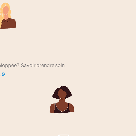
veloppée? Savoir prendre soin
»
s