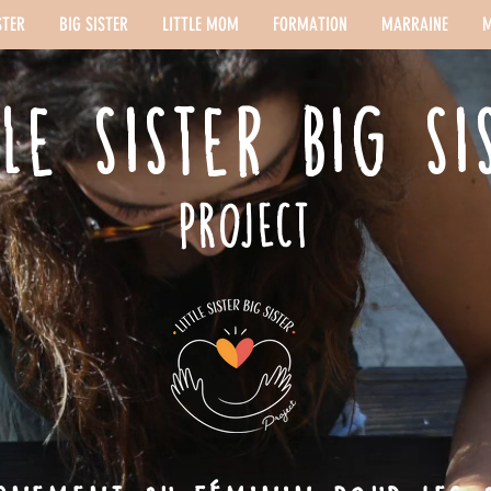
STER
BIG SISTER
LITTLE MOM
FORMATION
MARRAINE
M
TLE SISTER BIG SI
project