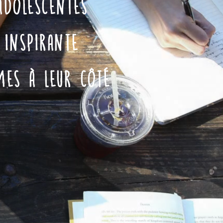
adolescentes
inspirante
es à leur côté