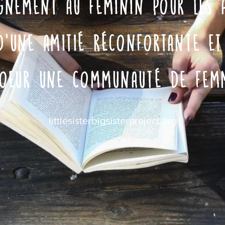
gnement au féminin pour les 
d
’
une amitié
réconfortante
et 
coeur
une
communauté
de femm
littlesisterbigsisterproject.org
little
BIG
sister
SISTER